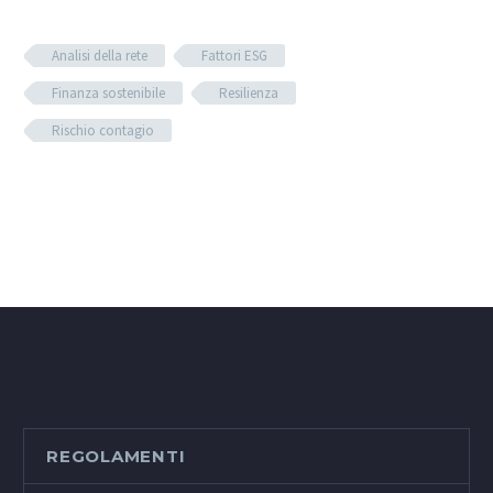
Analisi della rete
Fattori ESG
Finanza sostenibile
Resilienza
Rischio contagio
REGOLAMENTI