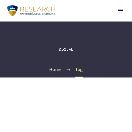
C.O.M.
Home
Tag