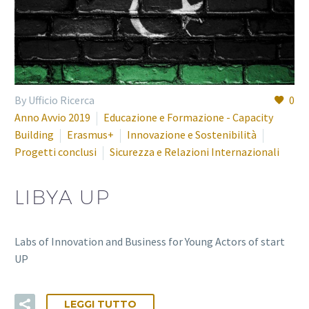
By Ufficio Ricerca
0
Anno Avvio 2019
Educazione e Formazione - Capacity
Building
Erasmus+
Innovazione e Sostenibilità
Progetti conclusi
Sicurezza e Relazioni Internazionali
LIBYA UP
Labs of Innovation and Business for Young Actors of start
UP
LEGGI TUTTO