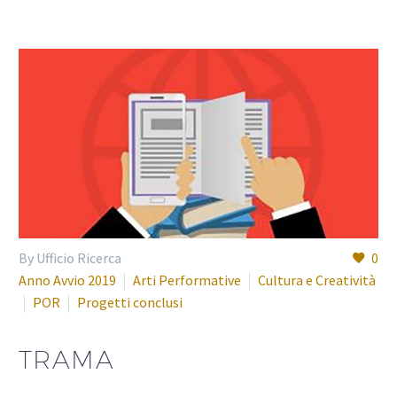
By Ufficio Ricerca
0
Anno Avvio 2019
Arti Performative
Cultura e Creatività
POR
Progetti conclusi
TRAMA