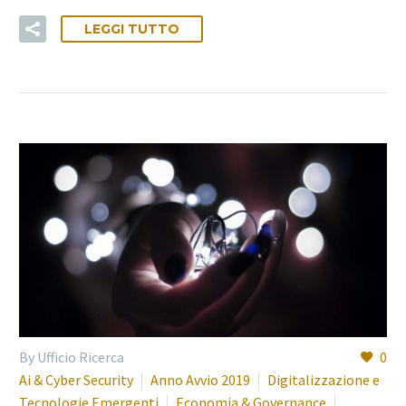
LEGGI TUTTO
By Ufficio Ricerca
0
Ai & Cyber Security
Anno Avvio 2019
Digitalizzazione e
Tecnologie Emergenti
Economia & Governance